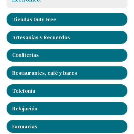
CONTACTO
Tiendas Duty Free
Artesanías y Recuerdos
Confiterías
+593 (4) 2169025
2169024
2169016
Sitio web
Restaurantes, café y bares
+593 (9) 99615004
Telefonía
+593 (9) 79364158
Relajación
+593 (9) 97308872
Farmacias
+593 (4) 2169025
2169024
2169016
+593 (9) 58917309