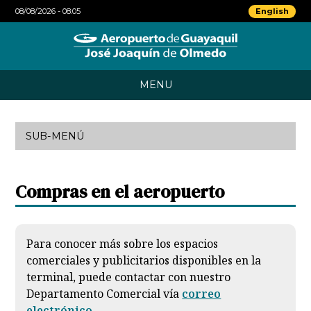
English
08/08/2026 - 08:05
MENU
INICIO
SUB-MENÚ
VUELOS
Compras en el aeropuerto
COMERCIOS
INFORMACIÓN
Para conocer más sobre los espacios
AEROLÍNEAS
comerciales y publicitarios disponibles en la
terminal, puede contactar con nuestro
TAGSA
Departamento Comercial vía
correo
electrónico
.