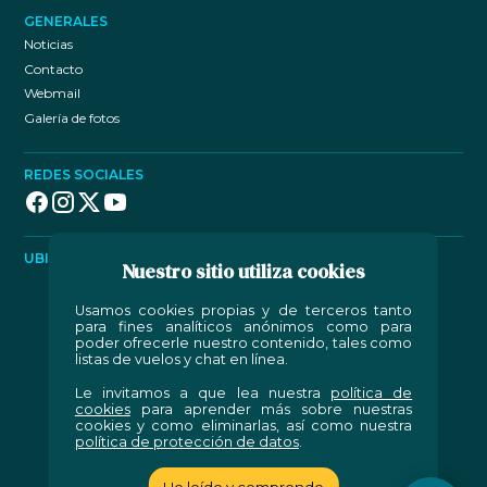
+593 (9) 90090613
GENERALES
Noticias
+593 (9) 89792140
Contacto
Webmail
+593 (4) 2169116
Galería de fotos
REDES SOCIALES
+593 (9) 99421205
+593 (9) 90090613
UBICACIÓN
Nuestro sitio utiliza cookies
Usamos cookies propias y de terceros tanto
para fines analíticos anónimos como para
+593 (9) 68527200
+593 (9) 88634047
poder ofrecerle nuestro contenido, tales como
listas de vuelos y chat en línea.
Le invitamos a que lea nuestra
política de
cookies
para aprender más sobre nuestras
cookies y como eliminarlas, así como nuestra
política de protección de datos
.
+593 (9) 85331139
He leído y comprendo