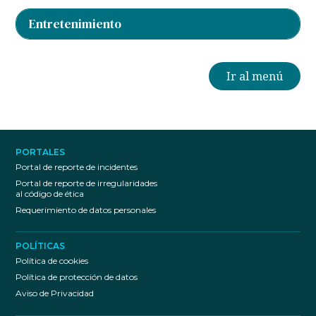
Sitio web
Entretenimiento
+593 (9) 90090613
+593 (4) 2169364
Ir al menú
+593 (9) 98399719
+593 (9) 88354614
+593 (9) 94118000
+593 (9) 94454483
PORTALES
+593 (4) 2169025
2169024
2169016
Portal de reporte de incidentes
+593 (9) 90090613
Sitio web
Portal de reporte de irregularidades
al código de ética
+593 (4) 6019633
Requerimiento de datos personales
+593 (4) 3720900 ext. 68026
POLÍTICAS
Política de cookies
Política de protección de datos
+593 (9) 96098868
Aviso de Privacidad