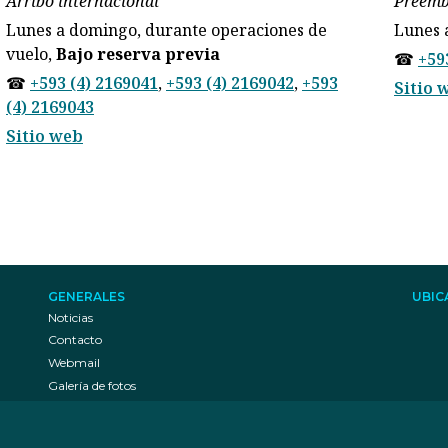
Arribo internacional
Preemb
Lunes a domingo, durante operaciones de
Lunes 
vuelo,
Bajo reserva previa
☎
+59
☎
+593 (4) 2169041
,
+593 (4) 2169042
,
+593
Sitio 
(4) 2169043
Sitio web
GENERALES
UBIC
Noticias
Contacto
Webmail
Galería de fotos
REDES SOCIALES