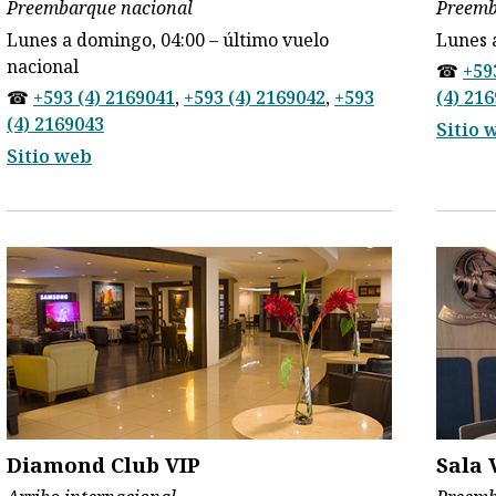
Preembarque nacional
Preemb
Lunes a domingo, 04:00 – último vuelo
Lunes 
nacional
☎
+59
☎
+593 (4) 2169041
,
+593 (4) 2169042
,
+593
(4) 21
(4) 2169043
Sitio 
Sitio web
Diamond Club VIP
Sala 