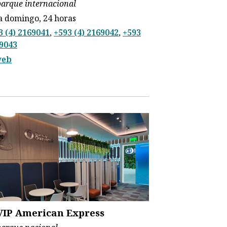
arque internacional
a domingo, 24 horas
3 (4) 2169041
,
+593 (4) 2169042
,
+593
69043
web
VIP American Express